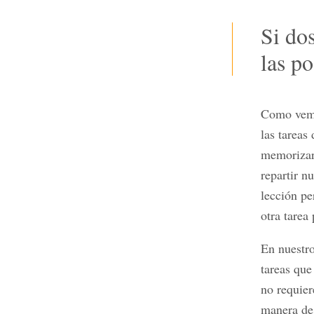
Si dos
las po
Como vemos
las tarea
memorizar 
repartir n
lección pe
otra tarea
En nuestro
tareas que
no requier
manera de