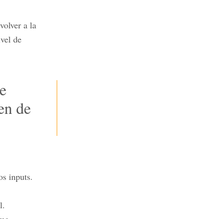
volver a la
vel de
e
en de
s inputs.
l.