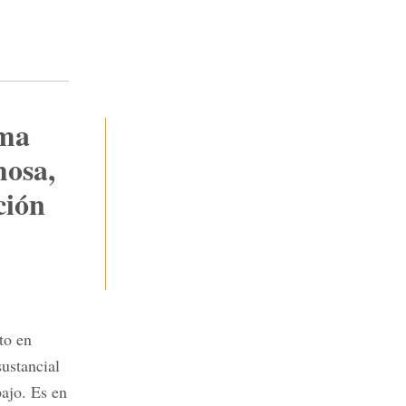
rma
mosa,
ción
to en
ustancial
bajo. Es en