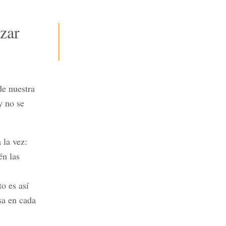
izar
de nuestra
y no se
 la vez:
én las
to es así
sa en cada