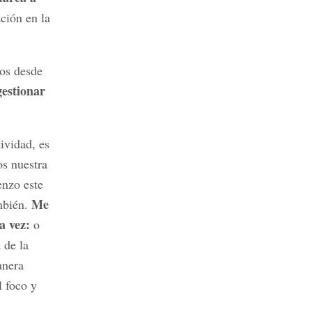
ación en la
nos desde
gestionar
ividad, es
os nuestra
enzo este
Me
ambién.
a vez:
o
 de la
anera
l foco y