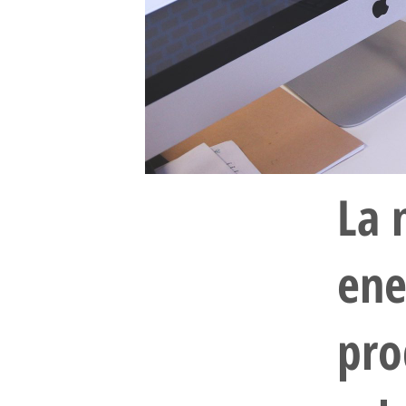
La 
ene
pro