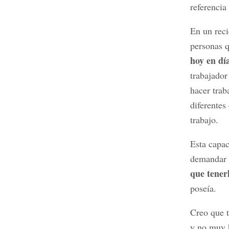
referencia
En un reci
personas 
hoy en dí
trabajador
hacer trab
diferentes
trabajo.
Esta capac
demandar 
que tener
poseía.
Creo que t
y no muy 