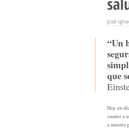
sal
José Ign
“Un h
segur
simpl
que s
Einste
Hoy en dí
cuanto a 
a nuestra 