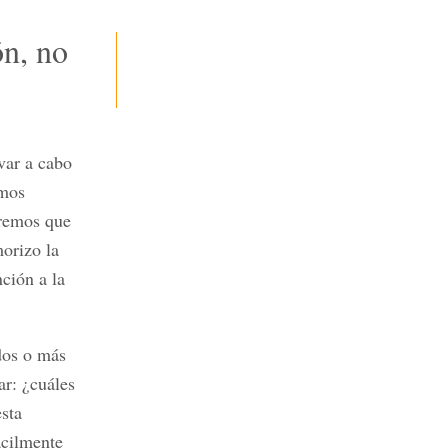
ón, no
var a cabo
emos
dremos que
morizo la
ción a la
dos o más
ar: ¿cuáles
sta
ácilmente