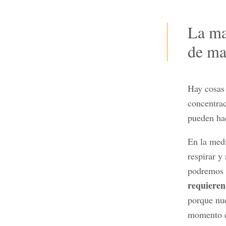
La ma
de ma
Hay cosas 
concentrac
pueden ha
En la medi
respirar y
podremos h
requieren
porque nue
momento d