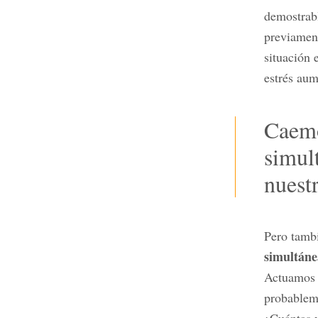
demostrab
previament
situación 
estrés aum
Caemo
simul
nuest
Pero tambi
simultáne
Actuamos a
probablem