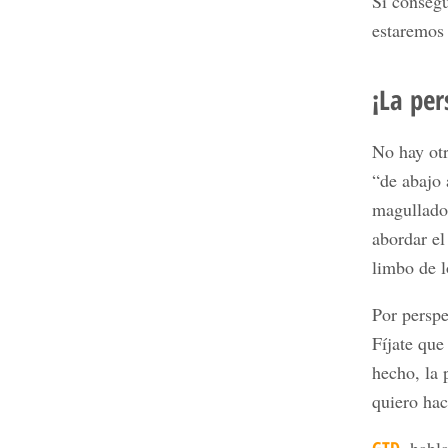
Si consegu
estaremos
¡La per
No hay otr
“de abajo 
magullados
abordar el
limbo de l
Por perspe
Fíjate que
hecho, la 
quiero ha
GTD
, habl