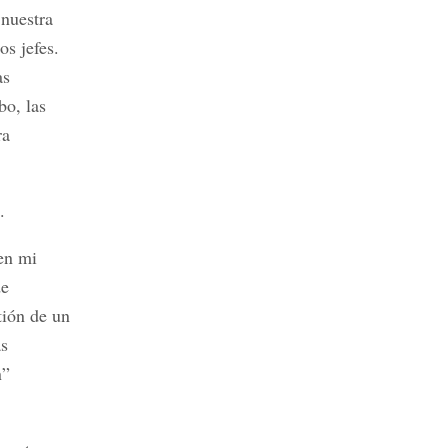
 nuestra
os jefes.
as
bo, las
ra
.
en mi
de
tión de un
ás
n”