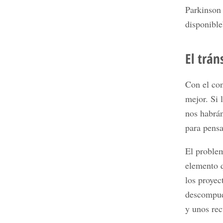
Parkinson 
disponible
El trán
Con el co
mejor. Si 
nos habrán
para pensa
El problem
elemento q
los proyec
descompue
y unos rec