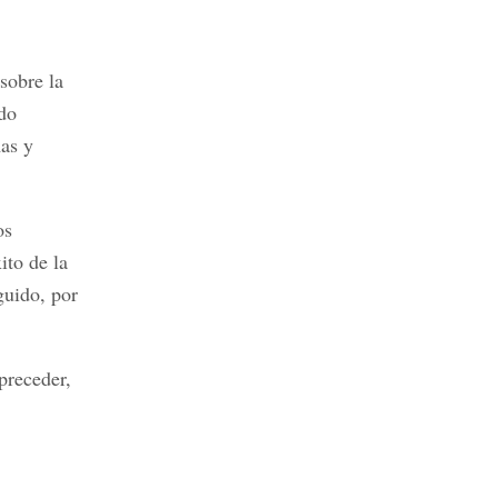
sobre la
ido
as y
os
ito de la
guido, por
 preceder,