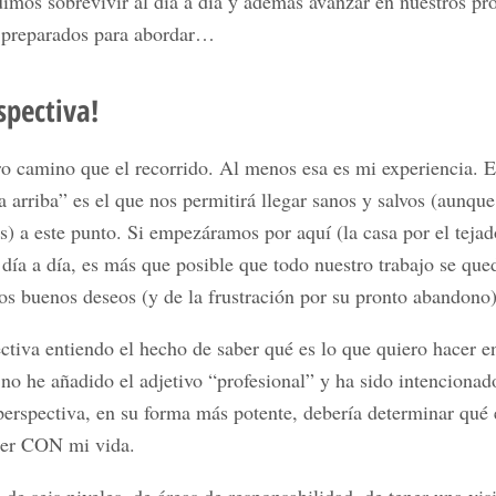
imos sobrevivir al día a día y además avanzar en nuestros pr
 preparados para abordar…
spectiva!
o camino que el recorrido. Al menos esa es mi experiencia. E
a arriba” es el que nos permitirá llegar sanos y salvos (aunque
) a este punto. Si empezáramos por aquí (la casa por el tejad
 día a día, es más que posible que todo nuestro trabajo se qued
os buenos deseos (y de la frustración por su pronto abandono)
ctiva entiendo el hecho de saber qué es lo que quiero hacer e
 no he añadido el adjetivo “profesional” y ha sido intencionad
perspectiva, en su forma más potente, debería determinar qué 
cer CON mi vida.
a de seis niveles, de áreas de responsabilidad, de tener una vi