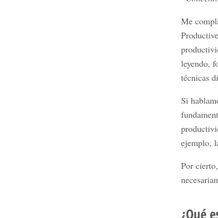
Me compla
Productive
productivi
leyendo, f
técnicas d
Si hablamo
fundamenta
productiv
ejemplo, l
Por cierto
necesariam
¿Qué es