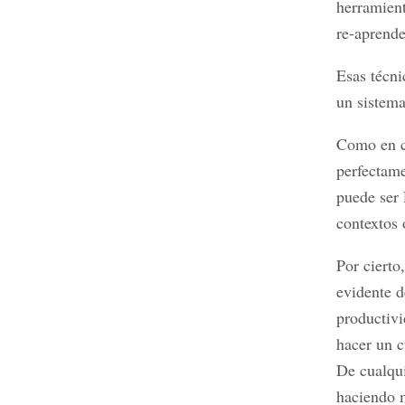
herramient
re-aprende
Esas técni
un sistem
Como en ca
perfectam
puede ser 
contextos 
Por ciert
evidente d
productiv
hacer un c
De cualqu
haciendo m