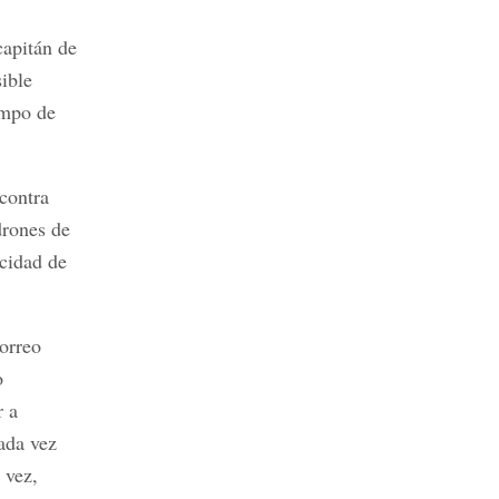
capitán de
sible
empo de
contra
drones de
acidad de
correo
o
r a
cada vez
 vez,