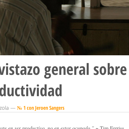
vistazo general sobre
ductividad
lzola —
№ 1 con Jeroen Sangers
ate en ser productivo, no en estar ocupado.”
~ Tim Ferriss