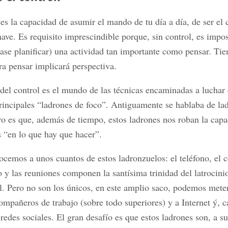
 es la capacidad de asumir el mando de tu día a día, de ser el 
nave. Es requisito imprescindible porque, sin control, es impo
éase planificar) una actividad tan importante como pensar. Ti
ra pensar implicará perspectiva.
el control es el mundo de las técnicas encaminadas a luchar 
rincipales “ladrones de foco”. Antiguamente se hablaba de la
o es que, además de tiempo, estos ladrones nos roban la cap
 “en lo que hay que hacer”.
cemos a unos cuantos de estos ladronzuelos: el teléfono, el 
o y las reuniones componen la santísima trinidad del latrocini
l. Pero no son los únicos, en este amplio saco, podemos mete
ompañeros de trabajo (sobre todo superiores) y a Internet ý, 
 redes sociales. El gran desafío es que estos ladrones son, a su