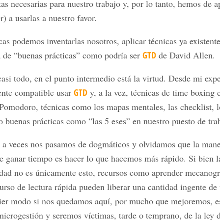
as necesarias para nuestro trabajo y, por lo tanto, hemos de a
r) a usarlas a nuestro favor.
cas podemos inventarlas nosotros, aplicar técnicas ya existente
a de “buenas prácticas” como podría ser
GTD
de David Allen.
si todo, en el punto intermedio está la virtud. Desde mi expe
ente compatible usar
GTD
y, a la vez, técnicas de time boxing
Pomodoro, técnicas como los mapas mentales, las checklist, l
o buenas prácticas como “las 5 eses” en nuestro puesto de trab
o, a veces nos pasamos de dogmáticos y olvidamos que la man
e ganar tiempo es hacer lo que hacemos más rápido. Si bien l
idad no es únicamente esto, recursos como aprender mecanogr
urso de lectura rápida pueden liberar una cantidad ingente de
ier modo si nos quedamos aquí, por mucho que mejoremos, e
icrogestión y seremos víctimas, tarde o temprano, de la ley 