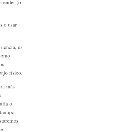
prender (o
s o usar
riencia, es
 como
os
ajo físico.
era más
a
afía o
 tiempo.
staremos
de