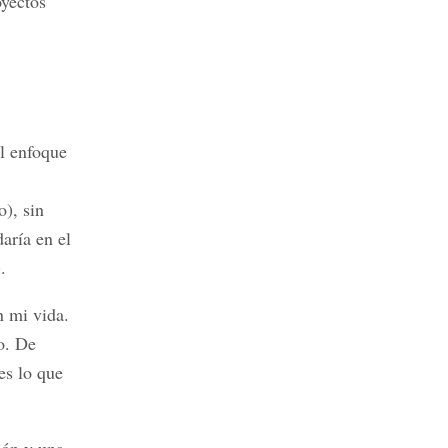
oyectos
l enfoque
o), sin
aría en el
.
n mi vida.
o. De
es lo que
sión y una