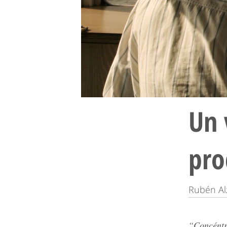
Un 
pro
Rubén A
“Concéntr